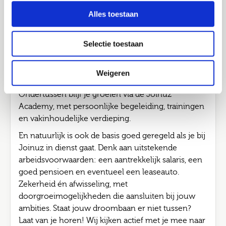
Job alerts
Wij luisteren, adviseren, denken mee en zorgen dat
Alles toestaan
Verstuur
het klopt. Voor nu én later. Kies je voor detachering
via Joinuz? Dan werk je bij verschillende
Selectie toestaan
opdrachtgevers aan opdrachten van 3 tot 12
maanden. Zo doe je in korte tijd brede én
waardevolle ervaring op, bouw je aan een sterk
Weigeren
netwerk bij verschillende opdrachtgevers.
Ondertussen blijf je groeien via de Joinuz
Academy, met persoonlijke begeleiding, trainingen
en vakinhoudelijke verdieping.
En natuurlijk is ook de basis goed geregeld als je bij
Joinuz in dienst gaat. Denk aan uitstekende
arbeidsvoorwaarden: een aantrekkelijk salaris, een
goed pensioen en eventueel een leaseauto.
Zekerheid én afwisseling, met
doorgroeimogelijkheden die aansluiten bij jouw
ambities. Staat jouw droombaan er niet tussen?
Laat van je horen! Wij kijken actief met je mee naar