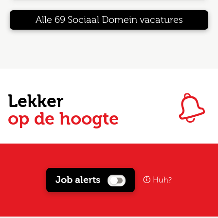
Alle 69 Sociaal Domein vacatures
Lekker
op de hoogte
Job alerts
Huh?