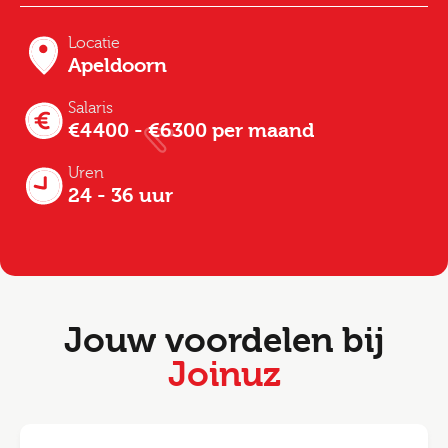
Locatie
Apeldoorn
Salaris
€4400 - €6300 per maand
Uren
24 - 36 uur
Jouw voordelen bij
Joinuz