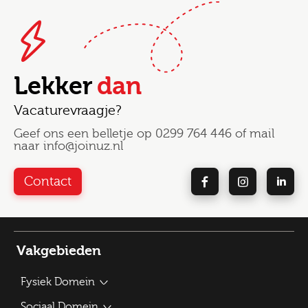
Lekker
dan
Vacaturevraagje?
Geef ons een belletje op
0299 764 446
of mail
naar
info@joinuz.nl
Contact
Vakgebieden
Fysiek Domein
Bouwplantoetser
Sociaal Domein