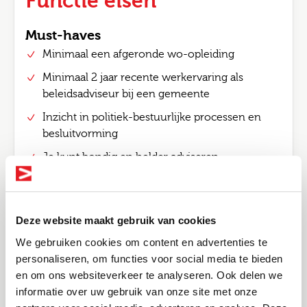
Functie eisen
Must-haves
Minimaal een afgeronde wo-opleiding
Minimaal 2 jaar recente werkervaring als
beleidsadviseur bij een gemeente
Inzicht in politiek-bestuurlijke processen en
besluitvorming
Je kunt bondig en helder adviseren
Sterke schriftelijke vaardigheden en oog voor
detail zonder de hoofdlijnen te verliezen
Kennis van ontwikkelingen binnen één of
Deze website maakt gebruik van cookies
meerdere beleidsterreinen van het sociaal
We gebruiken cookies om content en advertenties te
domein
personaliseren, om functies voor social media te bieden
en om ons websiteverkeer te analyseren. Ook delen we
Nice-to-haves
informatie over uw gebruik van onze site met onze
Bel me terug
Ervaring met programma- of projectmatig
Altijd als 1e op de hoogte van de