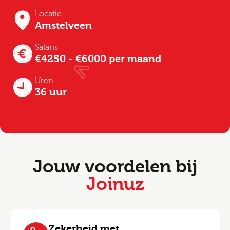
Locatie
Amstelveen
Salaris
€4250 - €6000 per maand
Uren
36 uur
Jouw voordelen bij
Joinuz
Zekerheid met