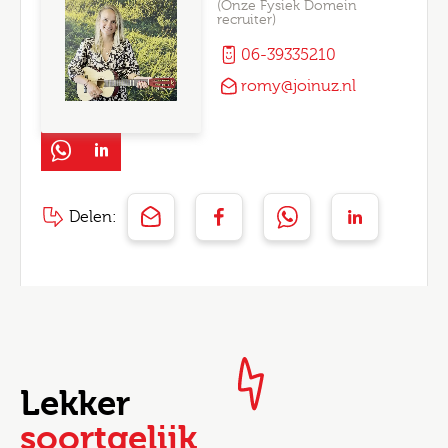
(Onze Fysiek Domein
recruiter)
06-39335210
romy@joinuz.nl
Delen:
Lekker
soortgelijk