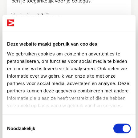
ben je toegankelijk voor je collega's.
Verder beschik jij over:
Een wo diploma rechten (bij voorkeur staats-
en bestuursrecht)
Kennis van bestuurs- en omgevingsrecht
Deze website maakt gebruik van cookies
Een politieke antenne
We gebruiken cookies om content en advertenties te
personaliseren, om functies voor social media te bieden
De juiste instelling en de intrinsieke drive om
en om ons websiteverkeer te analyseren. Ook delen we
jezelf blijvend te ontwikkelen
informatie over uw gebruik van onze site met onze
Bel me terug
Altijd als 1e op de hoogte van de
partners voor social media, adverteren en analyse. Deze
nieuwste vacatures als je een job
Over
partners kunnen deze gegevens combineren met andere
Leave this field blank
alert aanmaakt!
informatie die u aan ze heeft verstrekt of die ze hebben
verzameld op basis van uw gebruik van hun services.
Joinuz
E-mail
Jouw naam
Je werkt om te leven. Niet andersom. Daarom
Toestemmingsselectie
verbinden wij professionals binnen de overheid,
Noodzakelijk
zorg en woningcorporaties aan organisaties waar
Jouw telefoonnummer