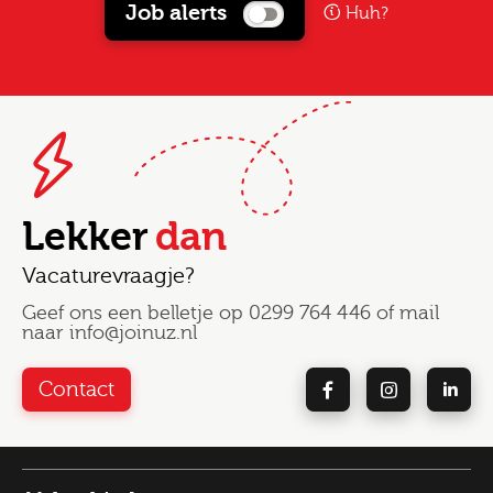
Job alerts
Huh?
Lekker
dan
Vacaturevraagje?
Geef ons een belletje op
0299 764 446
of mail
naar
info@joinuz.nl
Contact