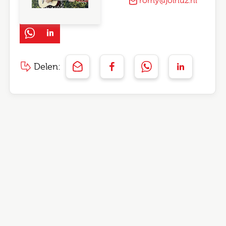
romy@joinuz.nl
Delen: