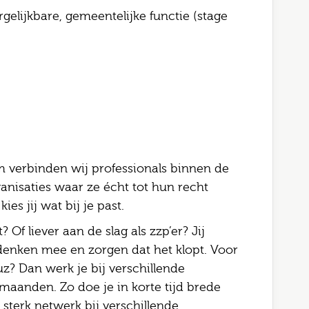
l
elijkbare, gemeentelijke functie (stage
gopties
rking
Job alerts
 ga akkoord met het
privacy statement
 verbinden wij professionals binnen de
rstuur
anisaties waar ze écht tot hun recht
es jij wat bij je past.
 Of liever aan de slag als zzp’er? Jij
, denken mee en zorgen dat het klopt. Voor
uz? Dan werk je bij verschillende
maanden. Zo doe je in korte tijd brede
sterk netwerk bij verschillende