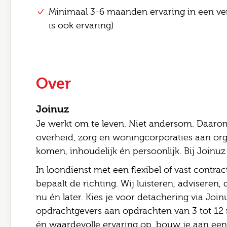
E-mai
Minimaal 3-6 maanden ervaring in een verg
is ook ervaring)
Bezor
Opme
Over
Joinuz
Ik
Je werkt om te leven. Niet andersom. Daarom
Ve
overheid, zorg en woningcorporaties aan org
komen, inhoudelijk én persoonlijk. Bij Joinuz ki
In loondienst met een flexibel of vast contract?
bepaalt de richting. Wij luisteren, adviseren
nu én later. Kies je voor detachering via Join
opdrachtgevers aan opdrachten van 3 tot 12 
én waardevolle ervaring op, bouw je aan een 