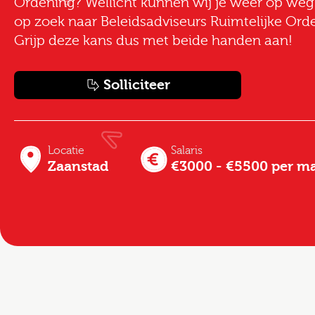
Ordening? Wellicht kunnen wij je weer op weg 
op zoek naar Beleidsadviseurs Ruimtelijke Ord
Grijp deze kans dus met beide handen aan!
Solliciteer
Locatie
Salaris
Zaanstad
€3000 - €5500 per m