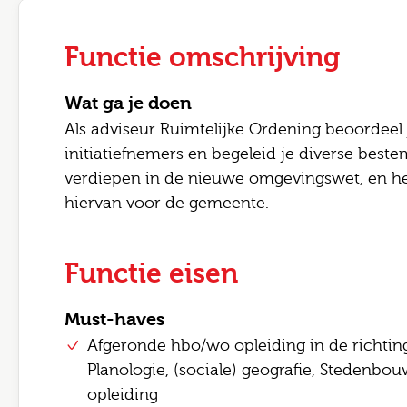
Functie omschrijving
Wat ga je doen
Als adviseur Ruimtelijke Ordening beoordeel 
initiatiefnemers en begeleid je diverse beste
verdiepen in de nieuwe omgevingswet, en hel
hiervan voor de gemeente.
Leave 
Functie eisen
E-mai
Jouw
Must-haves
Afgeronde hbo/wo opleiding in de richting
Jouw 
Postc
Planologie, (sociale) geografie, Stedenbo
opleiding