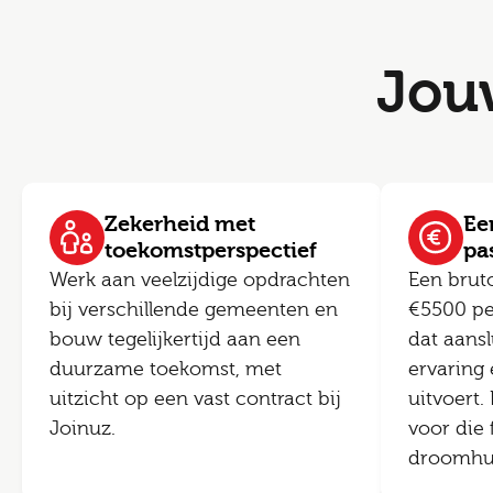
Jou
Zekerheid met
Een
toekomstperspectief
pa
Werk aan veelzijdige opdrachten
Een brut
bij verschillende gemeenten en
€5500 pe
bouw tegelijkertijd aan een
dat aansl
duurzame toekomst, met
ervaring 
uitzicht op een vast contract bij
uitvoert.
Joinuz.
voor die 
droomhuis