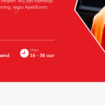
helpen. Wij zijn namelijk
ening, regio Apeldoorn.
Uren
aand
16 - 36 uur