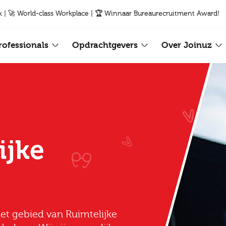
k | 🚀 World-class Workplace | 🏆 Winnaar Bureaurecruitment Award!
rofessionals
Opdrachtgevers
Over Joinuz
ijke
et gebied van Ruimtelijke