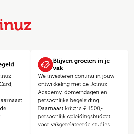
inuz
Blijven groeien in je
regeld
vak
oinuz
We investeren continu in jouw
Card,
ontwikkeling met de Joinuz
Academy, domeindagen en
Daarnaast
persoonlijke begeleiding.
ede
Daarnaast krijg je € 1500,-
t
persoonlijk opleidingsbudget
voor vakgerelateerde studies.