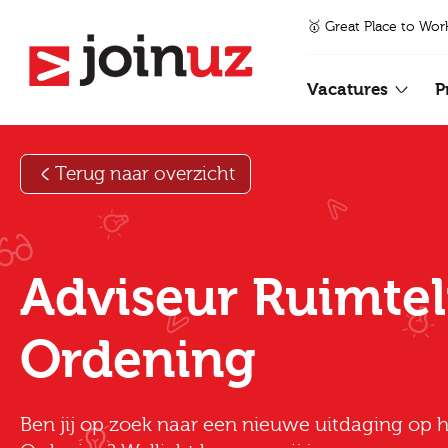
🥇 Great Place to Wor
Vacatures
P
Terug naar overzicht
Adviseur Ruimtel
Ordening
Ben jij op zoek naar een nieuwe uitdaging op h