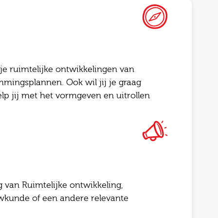
je ruimtelijke ontwikkelingen van
mmingsplannen. Ook wil jij je graag
Altijd als 1e op de hoogte van de
Bel me terug
p jij met het vormgeven en uitrollen
nieuwste vacatures als je een job
alert aanmaakt!
this field blank
l
 naam
 van Ruimtelijke ontwikkeling,
telefoonnummer
ode
uwkunde of een andere relevante