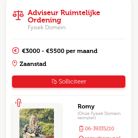
Adviseur Ruimtelijke
Ordening
Fysiek Domein
€3000 - €5500 per maand
Zaanstad
Solliciteer
Romy
(Onze Fysiek Domein
recruiter)
06-39335210