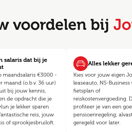
w voordelen bij
Jo
 salaris dat bij je
Alles lekker ge
st
o maandsalaris €3000 -
Kies voor jouw eigen J
r maand (o.b.v. 36 uur)
leaseauto, NS-Business 
uit bij jouw kennis,
fietsplan of
en de opdracht die je
reiskostenvergoeding. 
 Kun je lekker sparen
profiteer je van een go
fantastische reis, jouw
pensioenregeling; alvas
 of sprookjesbruiloft.
geregeld voor later.