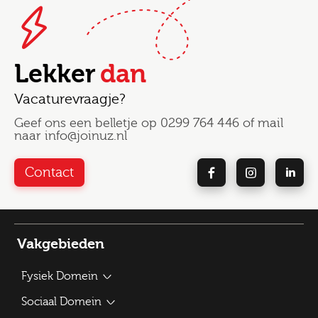
Lekker
dan
Vacaturevraagje?
Geef ons een belletje op
0299 764 446
of mail
naar
info@joinuz.nl
Contact
Vakgebieden
Fysiek Domein
Bouwplantoetser
Sociaal Domein
Verkeerskundige / Adviseur Mobiliteit