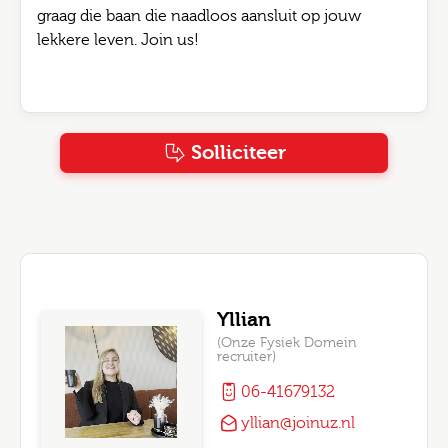
graag die baan die naadloos aansluit op jouw
lekkere leven. Join us!
Solliciteer
Yllian
(Onze Fysiek Domein
recruiter)
06-41679132
yllian@joinuz.nl