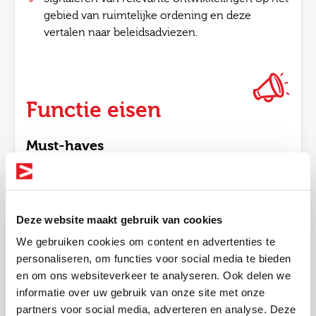
gebied van ruimtelijke ordening en deze
vertalen naar beleidsadviezen.
Functie eisen
Must-haves
Je hebt een afgeronde hbo- of wo-opleiding in
de richting van Ruimtelijke Ordening,
Planologie, Bestuurskunde of een vergelijkbare
opleiding.
Deze website maakt gebruik van cookies
Je beschikt over actuele kennis van ruimtelijk
We gebruiken cookies om content en advertenties te
beleid, bestemmingsplannen en de
personaliseren, om functies voor social media te bieden
Omgevingswet.
en om ons websiteverkeer te analyseren. Ook delen we
informatie over uw gebruik van onze site met onze
Bel me terug
Je hebt ervaring binnen een gemeentelijke
Altijd als 1e op de hoogte van de
partners voor social media, adverteren en analyse. Deze
organisatie of vergelijkbare werkomgeving.