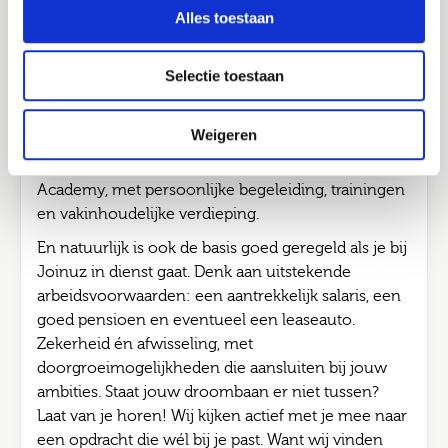
Job alerts
Alles toestaan
het klopt. Voor nu én later. Kies je voor detachering
Verstuur
via Joinuz? Dan werk je bij verschillende
opdrachtgevers aan opdrachten van 3 tot 12
Selectie toestaan
maanden. Zo doe je in korte tijd brede én
waardevolle ervaring op, bouw je aan een sterk
Weigeren
netwerk bij verschillende opdrachtgevers.
Ondertussen blijf je groeien via de Joinuz
Academy, met persoonlijke begeleiding, trainingen
en vakinhoudelijke verdieping.
En natuurlijk is ook de basis goed geregeld als je bij
Joinuz in dienst gaat. Denk aan uitstekende
arbeidsvoorwaarden: een aantrekkelijk salaris, een
goed pensioen en eventueel een leaseauto.
Zekerheid én afwisseling, met
doorgroeimogelijkheden die aansluiten bij jouw
ambities. Staat jouw droombaan er niet tussen?
Laat van je horen! Wij kijken actief met je mee naar
een opdracht die wél bij je past. Want wij vinden