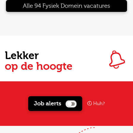
Alle 94 Fysiek Domein vacatures
Lekker
op de hoogte
Job alerts
Huh?