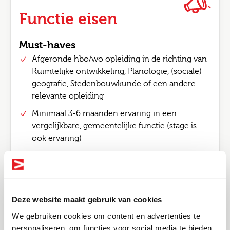
Functie eisen
Must-haves
Afgeronde hbo/wo opleiding in de richting van
Ruimtelijke ontwikkeling, Planologie, (sociale)
geografie, Stedenbouwkunde of een andere
relevante opleiding
Minimaal 3-6 maanden ervaring in een
vergelijkbare, gemeentelijke functie (stage is
ook ervaring)
Over
Deze website maakt gebruik van cookies
Joinuz
We gebruiken cookies om content en advertenties te
Je werkt om te leven. Niet andersom. Daarom
personaliseren, om functies voor social media te bieden
verbinden wij professionals binnen de overheid,