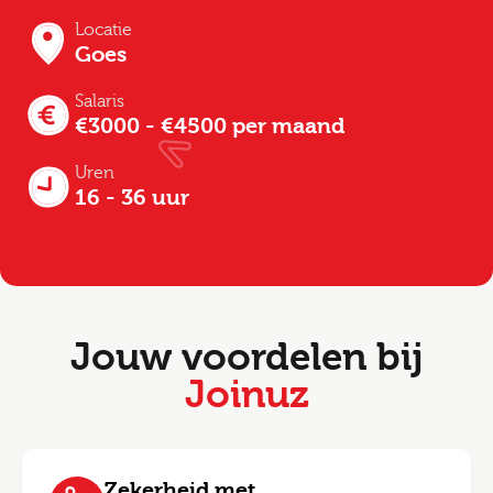
Locatie
Goes
Salaris
€3000 - €4500 per maand
Uren
16 - 36 uur
Jouw voordelen bij
Joinuz
Zekerheid met