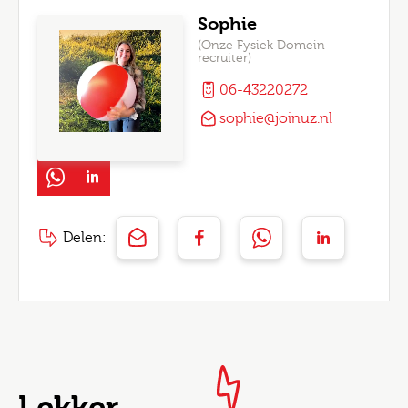
Sophie
(Onze Fysiek Domein
recruiter)
06-43220272
sophie@joinuz.nl
Delen:
Lekker