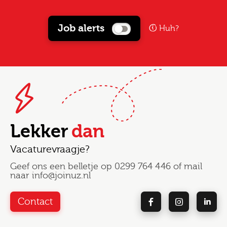
Job alerts
Huh?
Lekker
dan
Vacaturevraagje?
Geef ons een belletje op
0299 764 446
of mail
naar
info@joinuz.nl
Contact