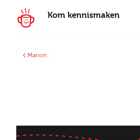
Kom kennismaken
Manon
E-mai
Postc
Bezor