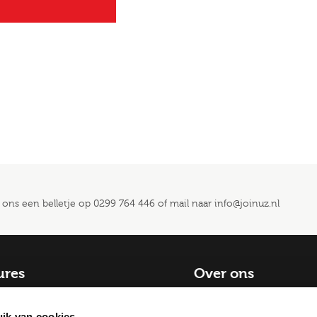
 ons een belletje op
0299 764 446
of mail naar
info@joinuz.nl
ures
Over ons
catures
Blog
ik van cookies