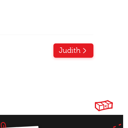
Altijd als 1e op de hoogte van de
nieuwste vacatures als je een job
alert aanmaakt!
Judith
l
ode
gopties