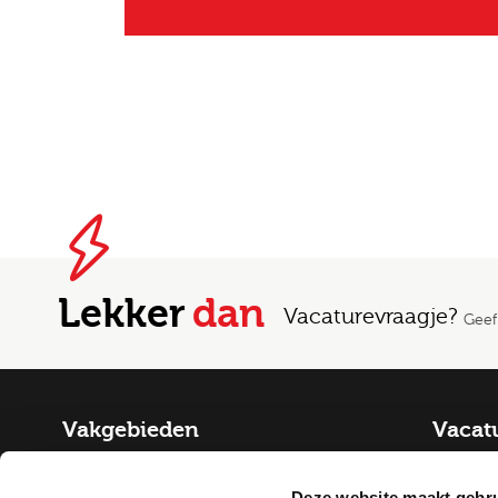
Lekker
dan
Vacaturevraagje?
Geef
Vakgebieden
Vacat
Fysiek Domein
Alle va
Deze website maakt gebru