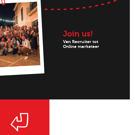
Join us!
Job alerts
 ga akkoord met het
privacy statement
Van Recruiter tot
Online marketeer