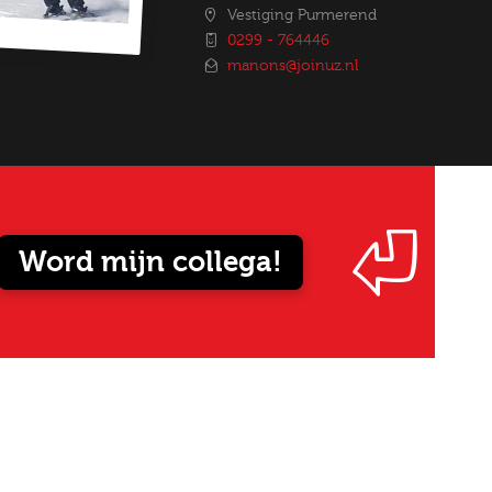
Vestiging Purmerend
0299 - 764446
manons@joinuz.nl
Word mijn collega!