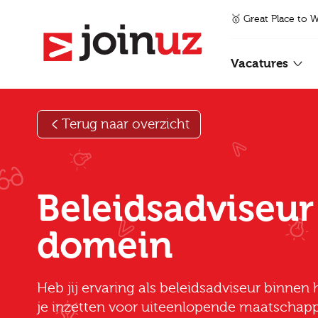
🥇 Great Place to 
Vacatures
Terug naar overzicht
Beleidsadviseur
domein
Heb jij ervaring als beleidsadviseur binnen 
je inzetten voor uiteenlopende maatschapp