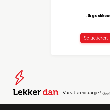
Ik ga akko
Solliciteren
Lekker
dan
Vacaturevraagje?
Geef