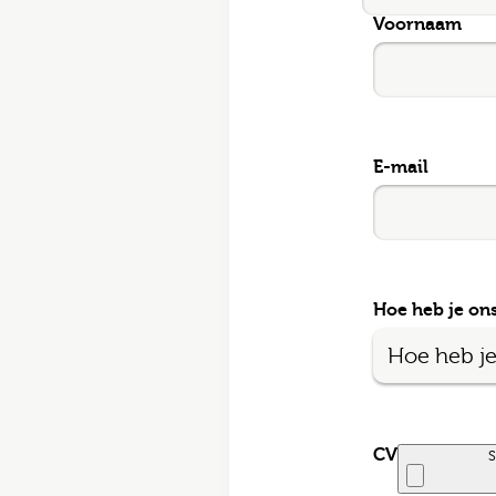
Voornaam
E-mai
Postc
E-mail
Bezor
Hoe heb je on
Ik
CV
S