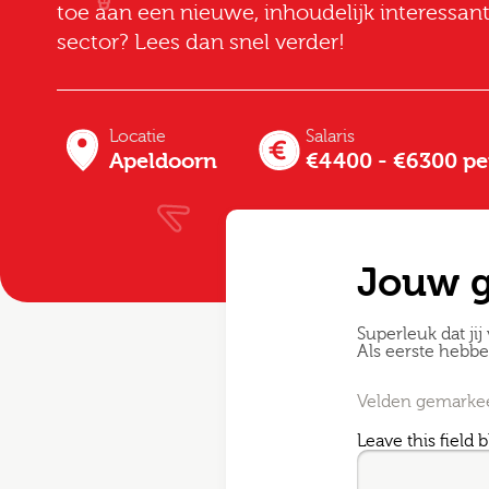
toe aan een nieuwe, inhoudelijk interessan
sector? Lees dan snel verder!
Locatie
Salaris
Apeldoorn
€4400 - €6300 p
Jouw 
Superleuk dat jij 
Als eerste hebb
Velden gemarkeer
Leave this field 