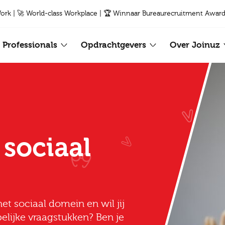
Work | 🚀 World-class Workplace | 🏆 Winnaar Bureaurecruitment Award
Professionals
Opdrachtgevers
Over Joinuz
 sociaal
het sociaal domein en wil jij
elijke vraagstukken? Ben je