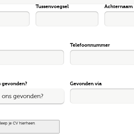
Tussenvoegsel
Achternaam
l
ode
Telefoonnummer
gopties
s gevonden?
Gevonden via
Job alerts
 ga akkoord met het
privacy statement
leep je CV hierheen