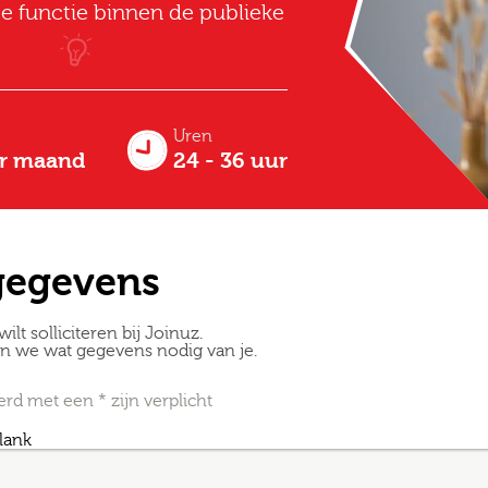
te functie binnen de publieke
Uren
er maand
24 - 36 uur
gegevens
wilt solliciteren bij Joinuz.
en we wat gegevens nodig van je.
Altijd als 1e op de hoogte van de
d met een * zijn verplicht
nieuwste vacatures als je een job
blank
alert aanmaakt!