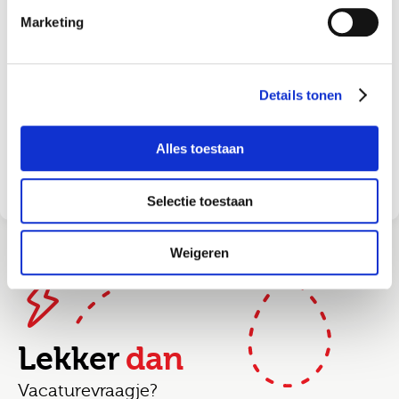
Marketing
Ik ga akkoord met de
voorwaarden
en
privacy
statement
Ik ga akkoord met het
privacy statement
Details tonen
Job alerts
Alles toestaan
Solliciteren
Selectie toestaan
Weigeren
Lekker
dan
Vacaturevraagje?