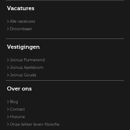
Vacature Planoloog
Vacatures Overheid
Vacatures verpleegkundige
Accountmanager
Vacatures
Vacatures RO-adviseurs
Vacature klantmanager
Vacatures GZ-psychologen
Vacatures Overheid
Vacatures Fysiek Domein
Alle vacatures
Droombaan
Vestigingen
Joinuz Purmerend
Joinuz Apeldoorn
Joinuz Gouda
Over ons
Blog
Contact
Historie
Onze lekker leven filosofie