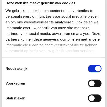
Deze website maakt gebruik van cookies
We gebruiken cookies om content en advertenties te
Telefoonnummer
personaliseren, om functies voor social media te bieden
en om ons websiteverkeer te analyseren. Ook delen we
informatie over uw gebruik van onze site met onze
Altijd als 1e op de hoogte van de
partners voor social media, adverteren en analyse. Deze
nieuwste vacatures als je een job
partners kunnen deze gegevens combineren met andere
alert aanmaakt!
informatie die u aan ze heeft verstrekt of die ze hebben
Hoe heb je ons gevonden?
verzameld op basis van uw gebruik van hun services.
E-mail
Toestemmingsselectie
Noodzakelijk
Gevonden via
Postcode
Voorkeuren
Statistieken
CV
Sleep je CV hierheen
Bezorgopties