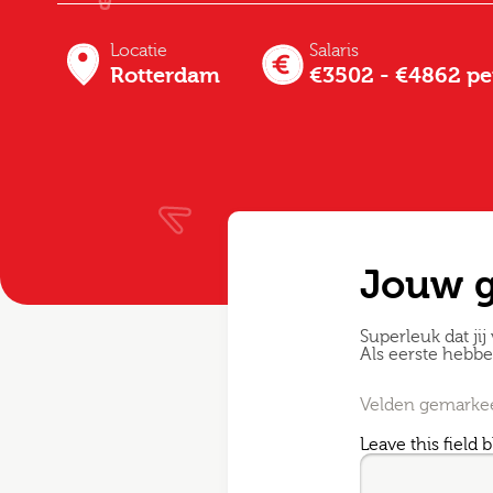
Locatie
Salaris
Rotterdam
€3502 - €4862 p
Jouw 
Superleuk dat jij 
Als eerste hebb
Velden gemarkeer
Leave this field 