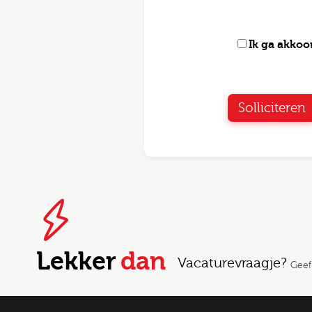
Ik ga akko
Solliciteren
Lekker
dan
Vacaturevraagje?
Geef