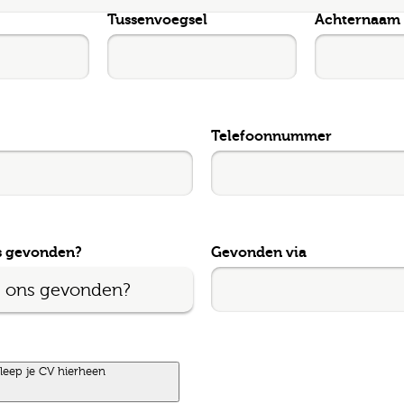
Tussenvoegsel
Achternaam
l
ode
Telefoonnummer
gopties
s gevonden?
Gevonden via
Job alerts
 ga akkoord met het
privacy statement
leep je CV hierheen