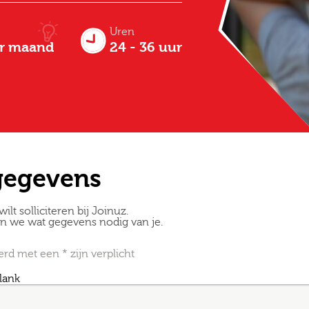
Uren
er maand
24 - 36 uur
gegevens
wilt solliciteren bij Joinuz.
en we wat gegevens nodig van je.
Altijd als 1e op de hoogte van de
d met een * zijn verplicht
nieuwste vacatures als je een job
blank
alert aanmaakt!