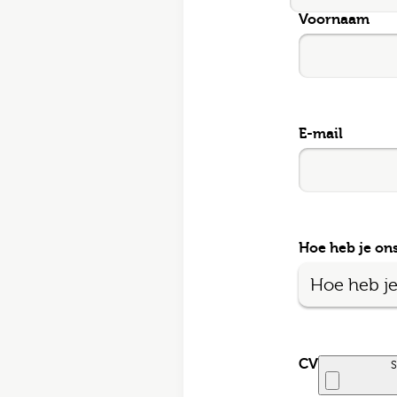
Voornaam
E-mai
Postc
E-mail
Bezor
Hoe heb je on
Ik
CV
S