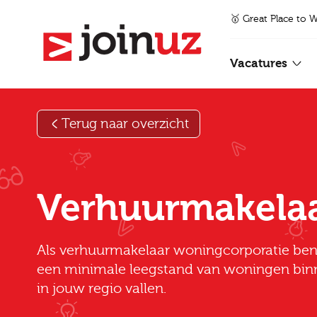
🥇 Great Place to 
Vacatures
Terug naar overzicht
Verhuurmakela
Als verhuurmakelaar woningcorporatie ben 
een minimale leegstand van woningen bin
in jouw regio vallen.