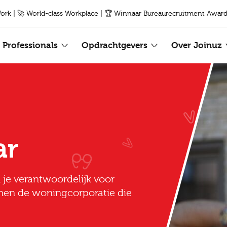
Work | 🚀 World-class Workplace | 🏆 Winnaar Bureaurecruitment Award
Professionals
Opdrachtgevers
Over Joinuz
ar
je verantwoordelijk voor
nen de woningcorporatie die