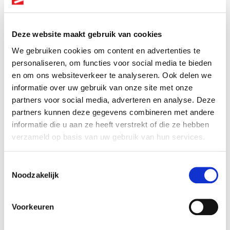
Deze website maakt gebruik van cookies
E-mail
We gebruiken cookies om content en advertenties te
personaliseren, om functies voor social media te bieden
en om ons websiteverkeer te analyseren. Ook delen we
informatie over uw gebruik van onze site met onze
Telefoonnummer
Altijd als 1e op de hoogte van de
partners voor social media, adverteren en analyse. Deze
nieuwste vacatures als je een job
partners kunnen deze gegevens combineren met andere
alert aanmaakt!
informatie die u aan ze heeft verstrekt of die ze hebben
verzameld op basis van uw gebruik van hun services.
E-mail
Hoe heb je ons gevonden?
Toestemmingsselectie
Noodzakelijk
Postcode
Gevonden via
Voorkeuren