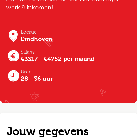
werk & inkomen!
Locatie
Eindhoven
Salaris
€3317 - €4752 per maand
Uren
28 - 36 uur
Jouw gegevens