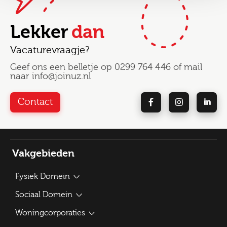
Lekker
dan
Vacaturevraagje?
Geef ons een belletje op
0299 764 446
of mail
naar
info@joinuz.nl
Contact
Vakgebieden
Fysiek Domein
Bouwplantoetser
Sociaal Domein
Verkeerskundige / Adviseur Mobiliteit
Beleidsadviseur Sociaal Domein
Woningcorporaties
Vergunningverlener APV
Vacatures WMO-consulent
Traineeship Ruimtelijke Ordening
Verhuurmakelaar