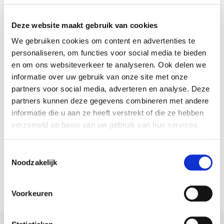
Deze website maakt gebruik van cookies
We gebruiken cookies om content en advertenties te
personaliseren, om functies voor social media te bieden
Stel hier je vraag
en om ons websiteverkeer te analyseren. Ook delen we
informatie over uw gebruik van onze site met onze
Altijd als 1e op de hoogte van de
partners voor social media, adverteren en analyse. Deze
nieuwste vacatures als je een job
partners kunnen deze gegevens combineren met andere
alert aanmaakt!
informatie die u aan ze heeft verstrekt of die ze hebben
verzameld op basis van uw gebruik van hun services.
E-mail
Toestemmingsselectie
Noodzakelijk
Postcode
Voorkeuren