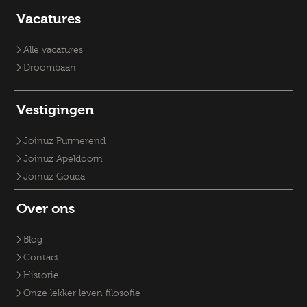
Vacature Planoloog
Vacatures Overheid
Vacatures verpleegkundige
Accountmanager
Vacatures
Vacatures RO-adviseurs
Vacatures GZ-psychologen
Vacatures Overheid
Vacatures Fysiek Domein
Alle vacatures
Droombaan
Vestigingen
Joinuz Purmerend
Joinuz Apeldoorn
Joinuz Gouda
Over ons
Blog
Contact
Historie
Onze lekker leven filosofie