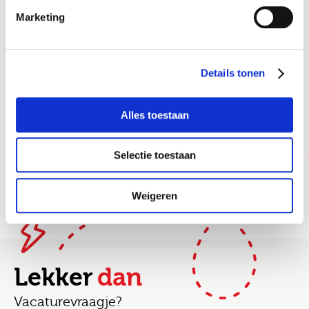
Marketing
Stel hier je vraag
Ik ga akkoord met het
privacy statement
Details tonen
Job alerts
Alles toestaan
Selectie toestaan
Weigeren
Lekker
dan
Vacaturevraagje?