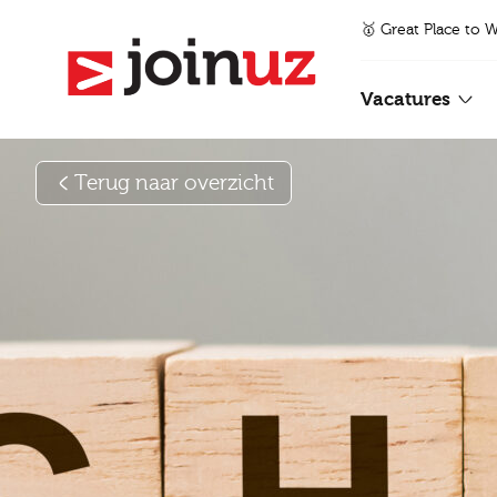
🥇 Great Place to 
Vacatures
Terug naar overzicht