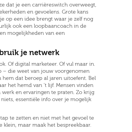
 ze dat je een carrièreswitch overweegt,
nzekerheden en gevoelens. Grote kans
je op een idee brengt waar je zelf nog
urlijk ook een loopbaancoach in de
en mogelijkheden van een
Job alerts
 ga akkoord met het
privacy statement
ebruik je netwerk
k. Of digital marketeer. Of vul maar in.
mo – die weet van jouw voorgenomen
 hem dat beroep al jaren uitoefent. Bel
ar het hemd van ’t lijf. Mensen vinden
 werk en ervaringen te praten. Zo krijg
 niets, essentiële info over je mogelijk
tap te zetten en niet met het gevoel te
oe klein, maar maak het bespreekbaar.