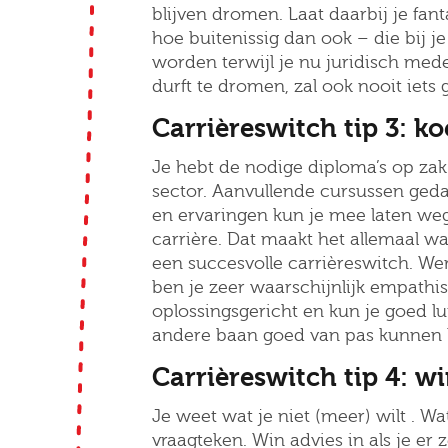
blijven dromen. Laat daarbij je fan
hoe buitenissig dan ook – die bij j
worden terwijl je nu juridisch med
durft te dromen, zal ook nooit iets 
Carrièreswitch tip 3: koe
Je hebt de nodige diploma’s op za
sector. Aanvullende cursussen gedaan
en ervaringen kun je mee laten we
E-mai
carrière. Dat maakt het allemaal wa
een succesvolle carrièreswitch. We
ben je zeer waarschijnlijk empathisc
oplossingsgericht en kun je goed l
Postc
andere baan goed van pas kunnen
Carrièreswitch tip 4: wi
Je weet wat je niet (meer) wilt . Wa
Bezor
vraagteken. Win advies in als je er 