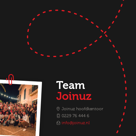
Team
Joinuz
Joinuz hoofdkantoor
0229 76 444 6
info@joinuz.nl