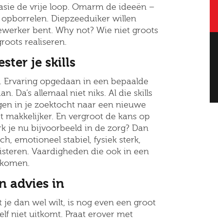
tasie de vrije loop. Omarm de ideeën –
e opborrelen. Diepzeeduiker willen
ewerker bent. Why not? Wie niet groots
groots realiseren.
Altijd als 1e op de hoogte van de
ster je skills
nieuwste vacatures als je een job
k. Ervaring opgedaan in een bepaalde
alert aanmaakt!
. Da’s allemaal niet niks. Al die skills
gen in je zoektocht naar een nieuwe
l
t makkelijker. En vergroot de kans op
rk je nu bijvoorbeeld in de zorg? Dan
h, emotioneel stabiel, fysiek sterk,
uisteren. Vaardigheden die ook in een
ode
 komen.
n advies in
t je dan wel wilt, is nog even een groot
gopties
zelf niet uitkomt. Praat erover met