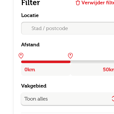
Filter
Verwijder filt
Locatie
Afstand
E-mai
Vakgebied
Postc
Toon alles
Bezor