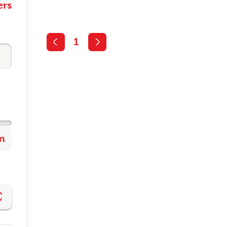
ers
1
Altijd als 1e op de hoogte van de
nieuwste vacatures als je een job
alert aanmaakt!
l
ode
gopties