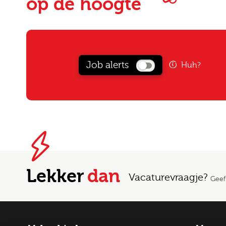
op de hoogte
Job alerts
Huh?
Lekker
dan
Vacaturevraagje?
Geef