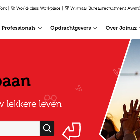
Work | 🚀 World-class Workplace | 🏆 Winnaar Bureaurecruitment Award
Professionals
Opdrachtgevers
Over Joinuz
baan
w lekkere leven