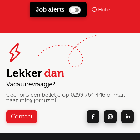
Job alerts
Huh?
Lekker
dan
Vacaturevraagje?
Geef ons een belletje op
0299 764 446
of mail
naar
info@joinuz.nl
Contact