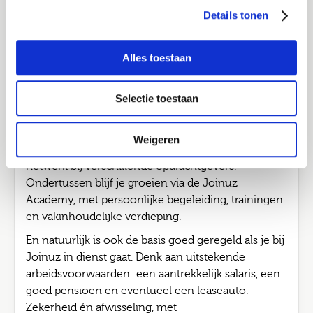
persoonlijk. Bij Joinuz kies jij wat bij je past.
Ik ga akkoord met het
privacy statement
Details tonen
In loondienst met een flexibel of vast contract? Of
Job alerts
liever aan de slag als zzp’er? Jij bepaalt de richting.
Alles toestaan
Verstuur
Wij luisteren, adviseren, denken mee en zorgen dat
het klopt. Voor nu én later. Kies je voor detachering
Selectie toestaan
via Joinuz? Dan werk je bij verschillende
opdrachtgevers aan opdrachten van 3 tot 12
maanden. Zo doe je in korte tijd brede én
Weigeren
waardevolle ervaring op, bouw je aan een sterk
netwerk bij verschillende opdrachtgevers.
Ondertussen blijf je groeien via de Joinuz
Academy, met persoonlijke begeleiding, trainingen
en vakinhoudelijke verdieping.
En natuurlijk is ook de basis goed geregeld als je bij
Joinuz in dienst gaat. Denk aan uitstekende
arbeidsvoorwaarden: een aantrekkelijk salaris, een
goed pensioen en eventueel een leaseauto.
Zekerheid én afwisseling, met