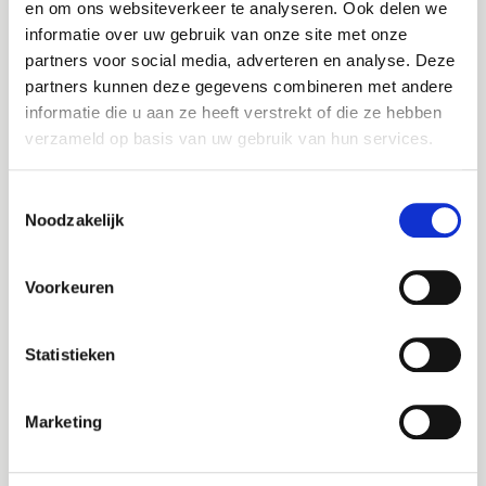
binnen de woningcorporatiesector.
en om ons websiteverkeer te analyseren. Ook delen we
informatie over uw gebruik van onze site met onze
Uitgebreide kennis van onderhoudsprocessen
Bel me terug
Altijd als 1e op de hoogte van de
partners voor social media, adverteren en analyse. Deze
en -systemen.
nieuwste vacatures als je een job
partners kunnen deze gegevens combineren met andere
Leave this field blank
Uitstekende communicatie en klantgerichtheid.
alert aanmaakt!
informatie die u aan ze heeft verstrekt of die ze hebben
Een scherp oog voor detail en sterke
verzameld op basis van uw gebruik van hun services.
probleemoplossende vaardigheden.
E-mail
Jouw naam
Toestemmingsselectie
Ervaring met het beheren van
Noodzakelijk
onderhoudsbudgetten en kostenbewaking.
Jouw telefoonnummer
Postcode
Voorkeuren
Over
E-mail
Statistieken
Joinuz
Bezorgopties
Opmerking
Je werkt om te leven. Niet andersom. Daarom
verbinden wij professionals binnen de overheid,
Marketing
zorg en woningcorporaties aan organisaties waar
ze écht tot hun recht komen, inhoudelijk én