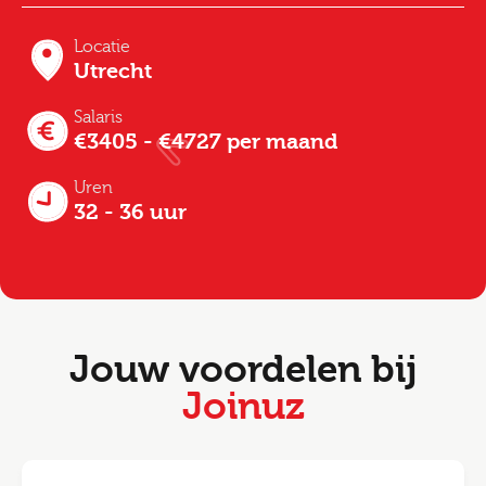
Locatie
Utrecht
Salaris
€3405 - €4727 per maand
Uren
32 - 36 uur
Jouw voordelen bij
Joinuz