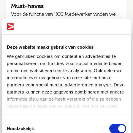
Must-haves
Voor de functie van KCC Medewerker vinden we
het fijn dat je;
Acteert op mbo niveau
Klantvriendelijk bent
Deze website maakt gebruik van cookies
Enige ervaring bij een woningcorporatie
We gebruiken cookies om content en advertenties te
personaliseren, om functies voor social media te bieden
en om ons websiteverkeer te analyseren. Ook delen we
informatie over uw gebruik van onze site met onze
Bel me terug
Altijd als 1e op de hoogte van de
partners voor social media, adverteren en analyse. Deze
Over
nieuwste vacatures als je een job
partners kunnen deze gegevens combineren met andere
Leave this field blank
alert aanmaakt!
informatie die u aan ze heeft verstrekt of die ze hebben
Joinuz
verzameld op basis van uw gebruik van hun services.
Je werkt om te leven. Niet andersom. Daarom
E-mail
Jouw naam
verbinden wij professionals binnen de overheid,
Toestemmingsselectie
zorg en woningcorporaties aan organisaties waar
Noodzakelijk