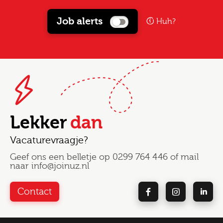
Job alerts
Huh?
Lekker
dan
Vacaturevraagje?
Geef ons een belletje op
0299 764 446
of mail
naar
info@joinuz.nl
Contact