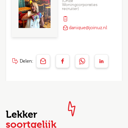
(Onze
Woningcorporaties
recruiter)
danique@joinuz.nl
Delen:
Lekker
soortgelijk