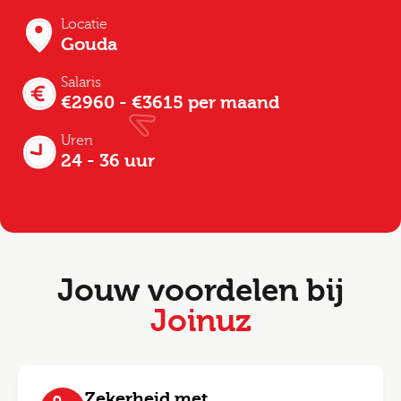
Locatie
Gouda
Salaris
€2960 - €3615 per maand
Uren
24 - 36 uur
Jouw voordelen bij
Joinuz
Zekerheid met