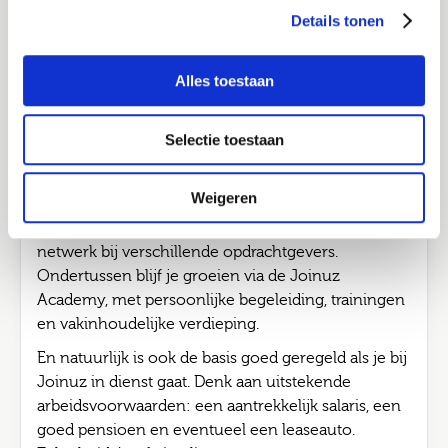
ze écht tot hun recht komen, inhoudelijk én
Ik ga akkoord met het
privacy statement
Details tonen
persoonlijk. Bij Joinuz kies jij wat bij je past.
In loondienst met een flexibel of vast contract? Of
Job alerts
Alles toestaan
liever aan de slag als zzp’er? Jij bepaalt de richting.
Verstuur
Wij luisteren, adviseren, denken mee en zorgen dat
het klopt. Voor nu én later. Kies je voor detachering
Selectie toestaan
via Joinuz? Dan werk je bij verschillende
opdrachtgevers aan opdrachten van 3 tot 12
Weigeren
maanden. Zo doe je in korte tijd brede én
waardevolle ervaring op, bouw je aan een sterk
netwerk bij verschillende opdrachtgevers.
Ondertussen blijf je groeien via de Joinuz
Academy, met persoonlijke begeleiding, trainingen
en vakinhoudelijke verdieping.
En natuurlijk is ook de basis goed geregeld als je bij
Joinuz in dienst gaat. Denk aan uitstekende
arbeidsvoorwaarden: een aantrekkelijk salaris, een
goed pensioen en eventueel een leaseauto.