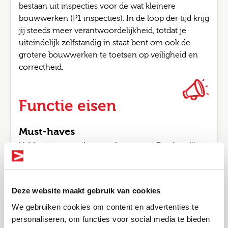
bestaan uit inspecties voor de wat kleinere
bouwwerken (P1 inspecties). In de loop der tijd krijg
jij steeds meer verantwoordelijkheid, totdat je
uiteindelijk zelfstandig in staat bent om ook de
grotere bouwwerken te toetsen op veiligheid en
correctheid.
Functie eisen
Must-haves
Voldoe je aan onderstaande punten? Dan ben jij
een goede match!
Minimaal een afgeronde opleiding op HBO
niveau: Bouwkunde, aangevuld met enige
Deze website maakt gebruik van cookies
(gemeentelijke) werkervaring als bouwkundige
(stage ervaring telt ook mee)
We gebruiken cookies om content en advertenties te
personaliseren, om functies voor social media te bieden
OF: Brede bouwkundige ervaring en je denkt na