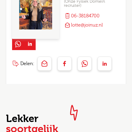
(Onze Fysiek Domein
recruiter)
06-38184700
lotte@joinuz.nl
Delen:
Lekker
soortgelijk