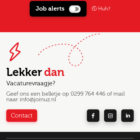
Job alerts
Huh?
Lekker
dan
Vacaturevraagje?
Geef ons een belletje op
0299 764 446
of mail
naar
info@joinuz.nl
Contact