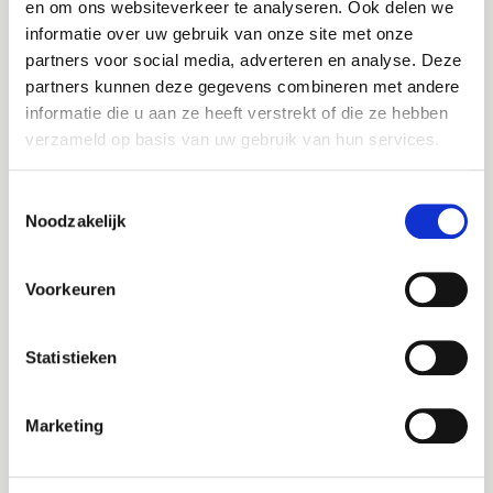
en om ons websiteverkeer te analyseren. Ook delen we
over een carrière switch naar de overheid.
informatie over uw gebruik van onze site met onze
Bel me terug
Altijd als 1e op de hoogte van de
Affiniteit met het werken voor een
partners voor social media, adverteren en analyse. Deze
nieuwste vacatures als je een job
overheidsinstantie
partners kunnen deze gegevens combineren met andere
Leave this field blank
alert aanmaakt!
informatie die u aan ze heeft verstrekt of die ze hebben
Een stevige persoonlijkheid met een kritische
verzameld op basis van uw gebruik van hun services.
blik
E-mail
Jouw naam
Een service- en klantgerichte houding
Toestemmingsselectie
Intrinsieke motivatie om te willen bijdragen aan
Noodzakelijk
Jouw telefoonnummer
een veilige bebouwde omgeving
Postcode
Voorkeuren
E-mail
Over
Statistieken
Joinuz
Bezorgopties
Opmerking
Je werkt om te leven. Niet andersom. Daarom
Marketing
verbinden wij professionals binnen de overheid,
zorg en woningcorporaties aan organisaties waar