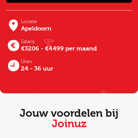
Locatie
Apeldoorn
Salaris
€3206 - €4499 per maand
Uren
24 - 36 uur
Jouw voordelen bij
Joinuz