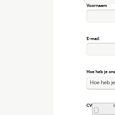
Voornaam
E-mai
Postc
E-mail
Bezor
Hoe heb je on
Ik
CV
S