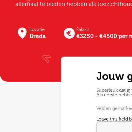
allemaal te bieden hebben als toezichthoude
Locatie
Salaris
Breda
€3250 - €4500 per
Jouw 
Superleuk dat jij 
Als eerste hebb
Velden gemarkeer
Leave this field 