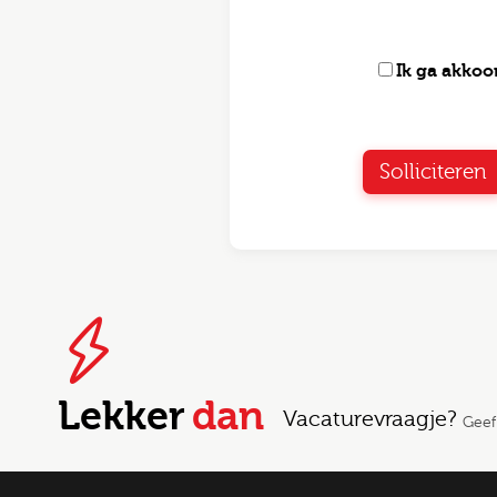
Ik ga akko
Solliciteren
Lekker
dan
Vacaturevraagje?
Geef