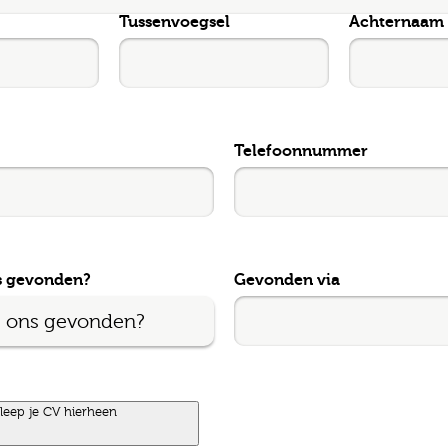
Tussenvoegsel
Achternaam
l
ode
Telefoonnummer
gopties
s gevonden?
Gevonden via
Job alerts
 ga akkoord met het
privacy statement
leep je CV hierheen