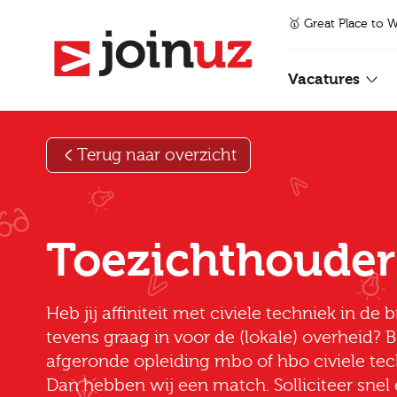
🥇 Great Place to 
Vacatures
Terug naar overzicht
Toezichthouder 
Heb jij affiniteit met civiele techniek in de b
tevens graag in voor de (lokale) overheid? B
afgeronde opleiding mbo of hbo civiele t
Dan hebben wij een match. Solliciteer snel