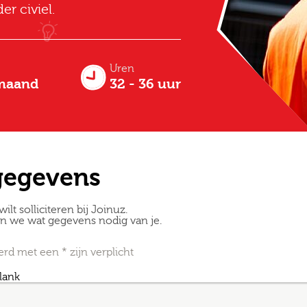
r civiel.
Uren
 maand
32 - 36 uur
gegevens
wilt solliciteren bij Joinuz.
en we wat gegevens nodig van je.
Altijd als 1e op de hoogte van de
d met een * zijn verplicht
nieuwste vacatures als je een job
blank
alert aanmaakt!