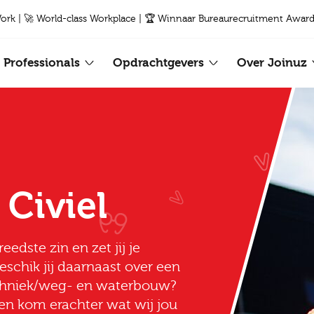
Work | 🚀 World-class Workplace | 🏆 Winnaar Bureaurecruitment Award
Professionals
Opdrachtgevers
Over Joinuz
Civiel
reedste zin en zet jij je
eschik jij daarnaast over een
echniek/weg- en waterbouw?
 en kom erachter wat wij jou