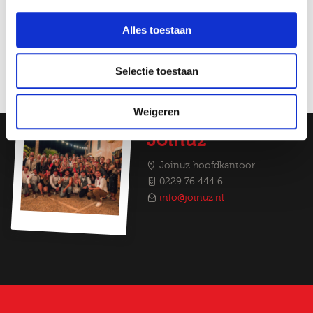
zeker eens een bak koffie drinken bij Joinuz!
Job alerts
Alles toestaan
Selectie toestaan
Weigeren
Team
Joinuz
Joinuz hoofdkantoor
0229 76 444 6
info@joinuz.nl