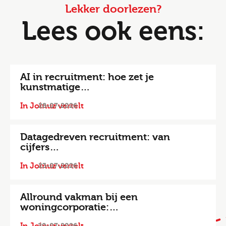
Lekker doorlezen?
Lees ook eens:
AI in recruitment: hoe zet je
kunstmatige…
In Joinuz vertelt
28-07-2026
Datagedreven recruitment: van
cijfers…
In Joinuz vertelt
23-07-2026
Allround vakman bij een
woningcorporatie:…
20-07-2026