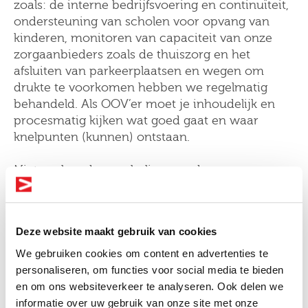
zoals: de interne bedrijfsvoering en continuïteit,
ondersteuning van scholen voor opvang van
kinderen, monitoren van capaciteit van onze
zorgaanbieders zoals de thuiszorg en het
afsluiten van parkeerplaatsen en wegen om
drukte te voorkomen hebben we regelmatig
behandeld. Als OOV’er moet je inhoudelijk en
procesmatig kijken wat goed gaat en waar
knelpunten (kunnen) ontstaan.
Niet snel na de opschaling van de
crisisorganisatie kwamen de regionale
noodverordeningen. De noodverordening is als
het ware een lijst met regionale noodhuisregels,
Deze website maakt gebruik van cookies
zoals anderhalve meter afstand houden, verbod
op evenementen, etc. Zeker onze handhavers
We gebruiken cookies om content en advertenties te
verzetten enorm veel werk om goed toezicht te
personaliseren, om functies voor social media te bieden
houden en mensen aan te spreken op het
en om ons websiteverkeer te analyseren. Ook delen we
naleven van de regels. Hoewel de coronacrisis
informatie over uw gebruik van onze site met onze