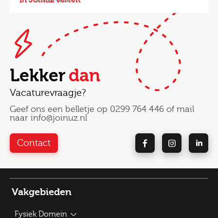
In Joinuz vertelt
Lekker
dan
Vacaturevraagje?
Geef ons een belletje op
0299 764 446
of mail
naar
info@joinuz.nl
Contact
Vakgebieden
Fysiek Domein