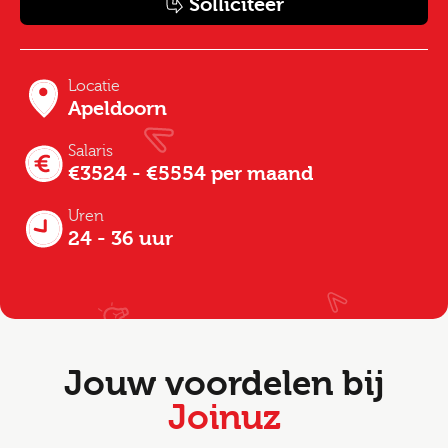
Solliciteer
Locatie
Apeldoorn
Salaris
€3524 - €5554 per maand
Uren
24 - 36 uur
Jouw voordelen bij
Joinuz