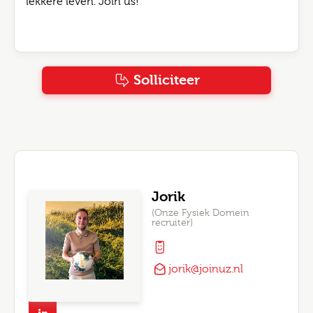
lekkere leven. Join us!
Solliciteer
Jorik
(Onze Fysiek Domein
recruiter)
jorik@joinuz.nl