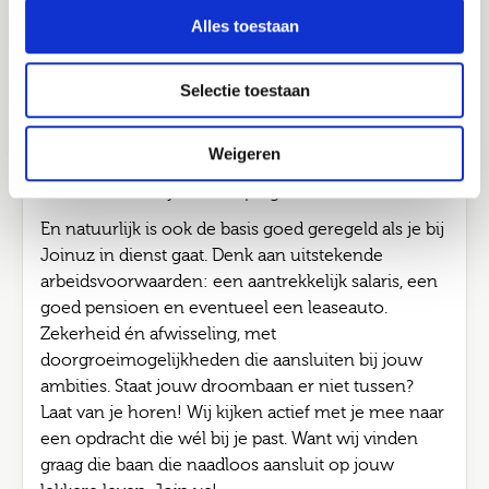
via Joinuz? Dan werk je bij verschillende
Job alerts
Alles toestaan
opdrachtgevers aan opdrachten van 3 tot 12
Verstuur
maanden. Zo doe je in korte tijd brede én
waardevolle ervaring op, bouw je aan een sterk
Selectie toestaan
netwerk bij verschillende opdrachtgevers.
Ondertussen blijf je groeien via de Joinuz
Weigeren
Academy, met persoonlijke begeleiding, trainingen
en vakinhoudelijke verdieping.
En natuurlijk is ook de basis goed geregeld als je bij
Joinuz in dienst gaat. Denk aan uitstekende
arbeidsvoorwaarden: een aantrekkelijk salaris, een
goed pensioen en eventueel een leaseauto.
Zekerheid én afwisseling, met
doorgroeimogelijkheden die aansluiten bij jouw
ambities. Staat jouw droombaan er niet tussen?
Laat van je horen! Wij kijken actief met je mee naar
een opdracht die wél bij je past. Want wij vinden
graag die baan die naadloos aansluit op jouw