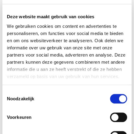
Werkervaring en nieuwe
uitdagingen
Deze website maakt gebruik van cookies
We gebruiken cookies om content en advertenties te
In de periode daarna heb ik werkervaring
personaliseren, om functies voor social media te bieden
opgedaan bij de gemeente Gouda op
en om ons websiteverkeer te analyseren. Ook delen we
verschillende gebieden, waaronder hulp bieden
informatie over uw gebruik van onze site met onze
bij het huishouden, vervoer, woningaanpassing,
Altijd als 1e op de hoogte van de
partners voor social media, adverteren en analyse. Deze
dagbesteding en (specialistische) begeleiding.
nieuwste vacatures als je een job
partners kunnen deze gegevens combineren met andere
Mijn werk- en levenservaring bleek heel goed
alert aanmaakt!
informatie die u aan ze heeft verstrekt of die ze hebben
van pas te komen in mijn nieuwe rol als Wmo
verzameld op basis van uw gebruik van hun services.
consulent. Wat ik nu doe? Ik vertaal de
behoeften en hulpvragen van cliënten naar
E-mail
daadwerkelijke ondersteuning. En ik kan ronduit
Toestemmingsselectie
Noodzakelijk
zeggen dat ik geniet van mijn werk en het
persoonlijke contact tijdens huisbezoeken.
Postcode
Voorkeuren
De beloning van een
nieuw avontuur