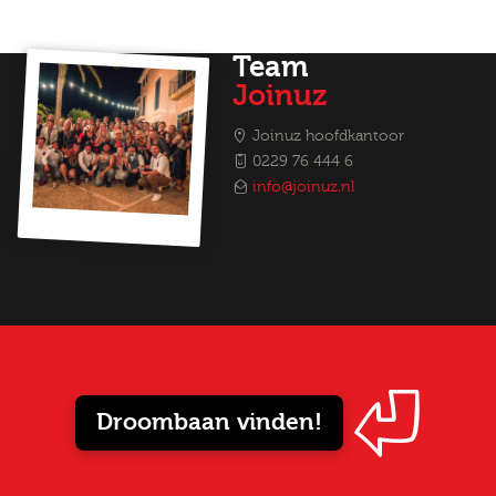
Team
Joinuz
Joinuz hoofdkantoor
0229 76 444 6
info@joinuz.nl
Droombaan vinden!