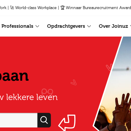
Work | 🚀 World-class Workplace | 🏆 Winnaar Bureaurecruitment Award
Professionals
Opdrachtgevers
Over Joinuz
baan
w lekkere leven