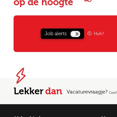
op de hoogte
Job alerts
Huh?
Lekker
dan
Vacaturevraagje?
Geef