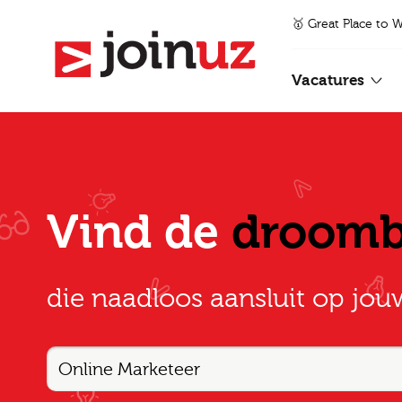
🥇 Great Place to 
Vacatures
Vind de
droom
die naadloos aansluit op jou