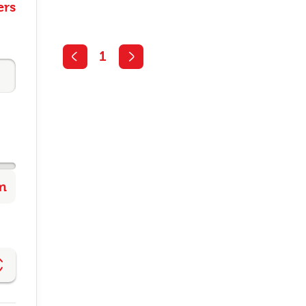
ers
1
Altijd als 1e op de hoogte van de
nieuwste vacatures als je een job
alert aanmaakt!
l
ode
gopties