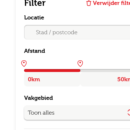
Filter
Verwijder filt
Locatie
Afstand
E-mai
Vakgebied
Postc
Toon alles
Bezor