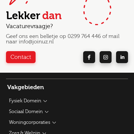
Lekker
dan
Vacaturevraagje?
Geef ons een belletje op
0299 764 446
of mail
naar
info@joinuz.nl
Contact
Vakgebieden
Fysiek Domein
Bouwplantoetser
Sociaal Domein
Verkeerskundige / Adviseur Mobiliteit
Beleidsadviseur Sociaal Domein
Woningcorporaties
Vergunningverlener APV
Vacatures WMO-consulent
Traineeship Ruimtelijke Ordening
Verhuurmakelaar
Zorg & Welzijn
Jeugdconsulent