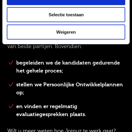
Wie zijn wij dan? Wij zijn Joinuz. Wij
detacheren in de Zorg, binnen de Overheid en
Selectie toestaan
in het vakgebied Wonen. Aangenaam!
Onze missie is het vinden van de perfecte
match tussen kandidaat en werkgever. Dat
Weigeren
doen we door écht te kijken naar de wensen
van beide partijen. Bovendien:
begeleiden we de kandidaten gedurende
het gehele proces;
stellen we Persoonlijke Ontwikkelplannen
op;
en vinden er regelmatig
evaluatiegesprekken plaats.
Wilt u meer weten hoe Joinuz te werk gaat?