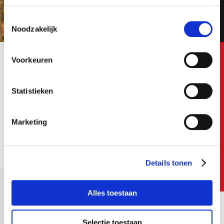
E-mail
Toestemmingsselectie
Noodzakelijk
Postcode
Voorkeuren
E-mail
Statistieken
Bezorgopties
Vakgebied
Marketing
Ik ga akkoord met het
privacy statement
Details tonen
Ik ga akkoord met het
privacy statement
Job alerts
Alles toestaan
Zet aan
Selectie toestaan