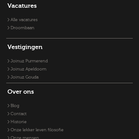
Vacatures Overheid
Vacatures verpleegkundige
Accountmanager
Vacatures
Vacatures RO-adviseurs
Vacature klantmanager
Vacatures GZ-psychologen
Vacatures Overheid
Vacatures Fysiek Domein
Alle vacatures
Droombaan
Vestigingen
Joinuz Purmerend
Joinuz Apeldoorn
Joinuz Gouda
Over ons
Blog
Contact
Historie
Onze lekker leven filosofie
Onze mensen