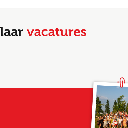
laar
vacatures
Altijd als 1e op de hoogte van de
nieuwste vacatures als je een job
alert aanmaakt!
l