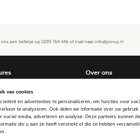
 ons een belletje op
0299 764 446
of mail naar
info@joinuz.nl
ures
Over ons
catures
Blog
ik van cookies
baan
Contact
ontent en advertenties te personaliseren, om functies voor soci
Historie
gingen
erkeer te analyseren. Ook delen we informatie over uw gebruik
Onze lekker leven filosof
or social media, adverteren en analyse. Deze partners kunnen 
Onze mensen
 Purmerend
ormatie die u aan ze heeft verstrekt of die ze hebben verzameld
Werken bij Joinuz
 Apeldoorn
es.
 Gouda