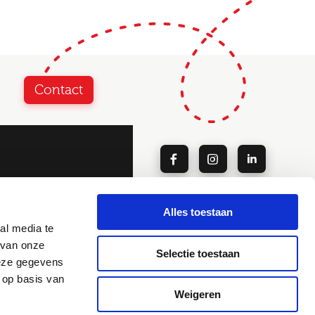
Contact
Alles toestaan
Blog
al media te
Disclaimer
 van onze
ie
Privacy
Selectie toestaan
deze gegevens
Algemene Voorwaarden
 op basis van
Klachtenprocedure
Weigeren
Certificering & CAO