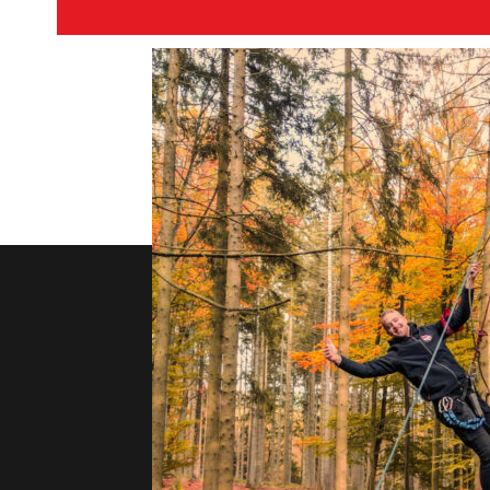
Postc
Bezor
Ik