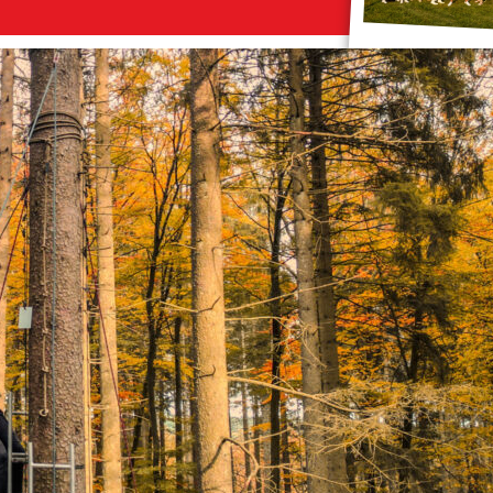
ode
gopties
Job alerts
 ga akkoord met het
privacy statement