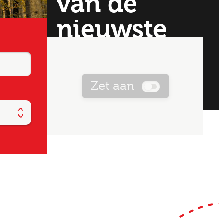
van de
nieuwste
vacatures!
Zet aan