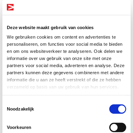
Deze website maakt gebruik van cookies
E-mail
We gebruiken cookies om content en advertenties te
personaliseren, om functies voor social media te bieden
en om ons websiteverkeer te analyseren. Ook delen we
informatie over uw gebruik van onze site met onze
Altijd als 1e op de hoogte van de
partners voor social media, adverteren en analyse. Deze
Telefoonnummer
nieuwste vacatures als je een job
partners kunnen deze gegevens combineren met andere
alert aanmaakt!
informatie die u aan ze heeft verstrekt of die ze hebben
verzameld op basis van uw gebruik van hun services.
E-mail
Toestemmingsselectie
Hoe heb je ons gevonden?
Noodzakelijk
Postcode
Voorkeuren