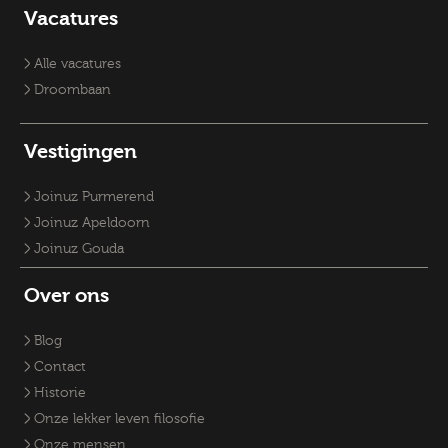
Vacatures Overheid
Vacatures verpleegkundige
Accountmanager
Vacatures
Vacatures RO-adviseurs
Vacature klantmanager
Vacatures GZ-psychologen
Vacatures Overheid
Vacatures Fysiek Domein
Alle vacatures
Droombaan
Vestigingen
Joinuz Purmerend
Joinuz Apeldoorn
Joinuz Gouda
Over ons
Blog
Contact
Historie
Onze lekker leven filosofie
Onze mensen