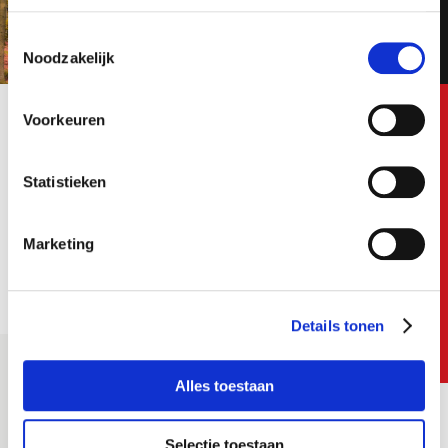
E-mail
Toestemmingsselectie
Noodzakelijk
Postcode
Voorkeuren
E-mail
Statistieken
Bezorgopties
Vakgebied
Marketing
Ik ga akkoord met het
privacy statement
Details tonen
Ik ga akkoord met het
privacy statement
Job alerts
Alles toestaan
Zet aan
Selectie toestaan