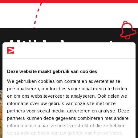
Altijd als eerste
op de hoogte
Deze website maakt gebruik van cookies
van de nieuwste
We gebruiken cookies om content en advertenties te
vacatures!
personaliseren, om functies voor social media te bieden
en om ons websiteverkeer te analyseren. Ook delen we
informatie over uw gebruik van onze site met onze
Altijd als 1e op de hoogte van de
partners voor social media, adverteren en analyse. Deze
nieuwste vacatures als je een job
partners kunnen deze gegevens combineren met andere
alert aanmaakt!
informatie die u aan ze heeft verstrekt of die ze hebben
verzameld op basis van uw gebruik van hun services.