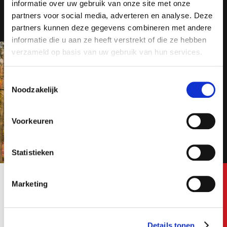
informatie over uw gebruik van onze site met onze
Altijd als 1e op de hoogte van de
van de nieuwste
partners voor social media, adverteren en analyse. Deze
nieuwste vacatures als je een job
partners kunnen deze gegevens combineren met andere
vacatures!
alert aanmaakt!
informatie die u aan ze heeft verstrekt of die ze hebben
verzameld op basis van uw gebruik van hun services.
E-mail
Toestemmingsselectie
Noodzakelijk
Postcode
Voorkeuren
Statistieken
Bezorgopties
Marketing
E-mail
Ik ga akkoord met het
privacy statement
Details tonen