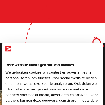
Altijd als eerste
op de hoogte
Deze website maakt gebruik van cookies
We gebruiken cookies om content en advertenties te
van de nieuwste
personaliseren, om functies voor social media te bieden
en om ons websiteverkeer te analyseren. Ook delen we
vacatures!
informatie over uw gebruik van onze site met onze
Altijd als 1e op de hoogte van de
partners voor social media, adverteren en analyse. Deze
nieuwste vacatures als je een job
partners kunnen deze gegevens combineren met andere