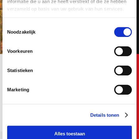
alert aanmaakt!
informatie die u aan ze heeft verstrekt of die ze hebben
verzameld op basis van uw gebruik van hun services.
E-mail
Toestemmingsselectie
Noodzakelijk
Postcode
Voorkeuren
Statistieken
E-mail
Bezorgopties
Marketing
Vakgebied
Ik ga akkoord met het
privacy statement
Details tonen
Job alerts
Alles toestaan