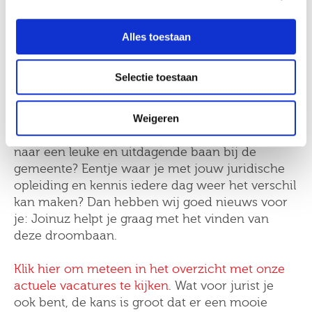
Joinuz biedt. Afhankelijk van jouw functie
bieden we je namelijk een leaseauto en/of
Job alerts
Alles toestaan
fitnessabonnement. Uiteraard kun je altijd
gebruik maken van onze Joinuz Academy om
deel te nemen aan de leukste trainingen.
Selectie toestaan
Met Joinuz aan de slag
Weigeren
Is dit het carrièrepad voor jou en ga je op zoek
naar een leuke en uitdagende baan bij de
gemeente? Eentje waar je met jouw juridische
opleiding en kennis iedere dag weer het verschil
kan maken? Dan hebben wij goed nieuws voor
je: Joinuz helpt je graag met het vinden van
deze droombaan.
Klik hier om meteen in het overzicht met onze
actuele vacatures te kijken
. Wat voor jurist je
ook bent, de kans is groot dat er een mooie