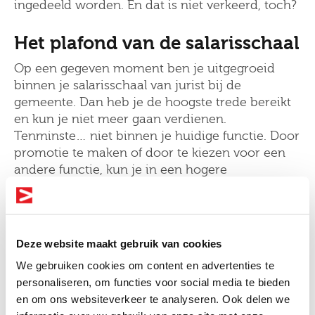
ingedeeld worden. En dat is niet verkeerd, toch?
Het plafond van de salarisschaal
Op een gegeven moment ben je uitgegroeid
binnen je salarisschaal van jurist bij de
gemeente. Dan heb je de hoogste trede bereikt
en kun je niet meer gaan verdienen.
Tenminste… niet binnen je huidige functie. Door
promotie te maken of door te kiezen voor een
andere functie, kun je in een hogere
salarisschaal terecht komen. Dan heb je weer
alle ruimte om te groeien in salaris.
Jouw salaris als jurist bij de
Deze website maakt gebruik van cookies
gemeente
We gebruiken cookies om content en advertenties te
Natuurlijk ben je nu heel benieuwd naar wat je
personaliseren, om functies voor social media te bieden
als jurist bij de gemeente kunt gaan verdienen.
en om ons websiteverkeer te analyseren. Ook delen we