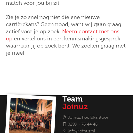
match voor jou bij zit.
Zie je zo snel nog niet die ene nieuwe
carrièrekans? Geen nood, want wij gaan graag
actief voor je op zoek.
Neem contact met ons
op
en vertel ons in een kennismakingsgesprek
waarnaar jij op zoek bent. We zoeken graag met
je mee!
Team
Joinuz
Joinuz hoofdkantoor
0299 - 76 44 46
info@joinuz.nl