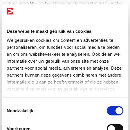
oplossingen Nubos biedt binnen de recruitmentbranche.
Nubos heeft zich gespecialiseerd in het ontwikkelen van
op maat gemaakte middleware, waar vaak, maar niet
altijd, gebruik gemaakt wordt van API's / Webservices. In
Deze website maakt gebruik van cookies
een tijd waar alles met alles gekoppeld kan worden en er
We gebruiken cookies om content en advertenties te
veel bedrijven zijn die claimen een totaal oplossing
personaliseren, om functies voor social media te bieden
hiervoor te hebben, blijkt uit onze ervaring dat maatwerk
en om ons websiteverkeer te analyseren. Ook delen we
vaak een veel betere keuze. We bekijken elk vraagstuk op
informatie over uw gebruik van onze site met onze
zichzelf en nemen hierbij de ervaring en kennis mee die we
partners voor social media, adverteren en analyse. Deze
partners kunnen deze gegevens combineren met andere
de afgelopen jaren hebben opgedaan. Door het efficient
informatie die u aan ze heeft verstrekt of die ze hebben
inzetten van koppelingen en deze volledig op de workflow
verzameld op basis van uw gebruik van hun services.
van de klant aan te sluiten ontstaat er snel een efficiëntie
slag die makkelijk in de bedrijfsvoering in te passen is.
Toestemmingsselectie
Noodzakelijk
Voorkeuren