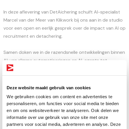
In deze aflevering van DetAichering schuift AI-specialist
Marcel van der Meer van Klikwork bij ons aan in de studio
voor een open en eerlijk gesprek over de impact van AI op
recruitment en detachering.
Samen doken we in de razendsnelle ontwikkelingen binnen
AI: van slimme automatiseringen en AI-agents tot
sourcing, salesvoorbereiding en de toekomst van ATS-
systemen. Marcel deelt hoe hij inmiddels duizenden
recruiters wereldwijd heeft getraind én waarom veel
Deze website maakt gebruik van cookies
recruitmentorganisaties volgens hem nog maar aan het
We gebruiken cookies om content en advertenties te
begin staan van wat er mogelijk is.
personaliseren, om functies voor social media te bieden
en om ons websiteverkeer te analyseren. Ook delen we
We bespreken waar AI vandaag al direct tijd bespaart,
informatie over uw gebruik van onze site met onze
partners voor social media, adverteren en analyse. Deze
welke processen volgens Marcel binnen enkele jaren