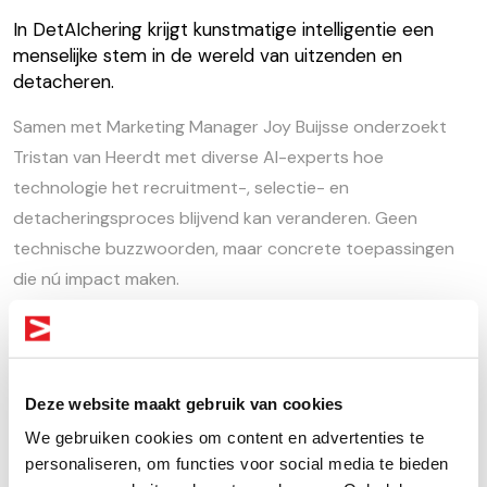
In DetAIchering krijgt kunstmatige intelligentie een
menselijke stem in de wereld van uitzenden en
detacheren.
Samen met Marketing Manager Joy Buijsse onderzoekt
Tristan van Heerdt met diverse AI-experts hoe
technologie het recruitment-, selectie- en
detacheringsproces blijvend kan veranderen. Geen
technische buzzwoorden, maar concrete toepassingen
die nú impact maken.
“Onze sector staat aan de vooravond van grote
veranderingen. Tijdens een recente AI-beurs hoorden wij
dat er inmiddels ruim 4.500 AI-partijen actief zijn in
Deze website maakt gebruik van cookies
Nederland. Hoe bepaal je dan welke oplossingen er écht
We gebruiken cookies om content en advertenties te
toe doen? Omdat we bij Joinuz continu willen
personaliseren, om functies voor social media te bieden