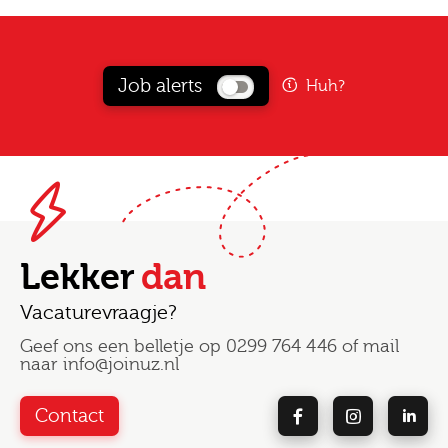
Job alerts
Huh?
Lekker
dan
Vacaturevraagje?
Geef ons een belletje op
0299 764 446
of mail
naar
info@joinuz.nl
Contact