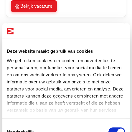
Bekijk vacature
Gedragswetenschapper
Zorg & Welzijn
€3200 - €5800 per maand
Deze website maakt gebruik van cookies
Hoorn
We gebruiken cookies om content en advertenties te
personaliseren, om functies voor social media te bieden
16 - 36 uur
en om ons websiteverkeer te analyseren. Ook delen we
informatie over uw gebruik van onze site met onze
Bekijk vacature
Altijd als 1e op de hoogte van de
partners voor social media, adverteren en analyse. Deze
nieuwste vacatures als je een job
partners kunnen deze gegevens combineren met andere
alert aanmaakt!
informatie die u aan ze heeft verstrekt of die ze hebben
Gedragswetenschapper A
verzameld op basis van uw gebruik van hun services.
Zorg & Welzijn
E-mail
Toestemmingsselectie
€4375 - €6885 per maand
Noodzakelijk