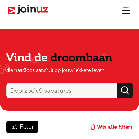
Vind de
droombaan
die naadloos aansluit op jouw lekkere leven
Filter
Wis alle filters