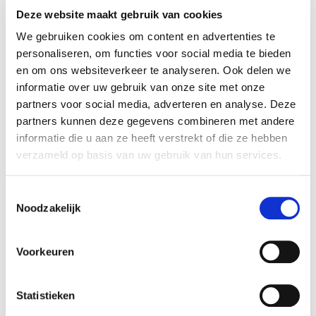
Bekijk vacature
Deze website maakt gebruik van cookies
We gebruiken cookies om content en advertenties te
personaliseren, om functies voor social media te bieden
Top vacature!
en om ons websiteverkeer te analyseren. Ook delen we
Opzichter Planmatig Onderhoud
informatie over uw gebruik van onze site met onze
Altijd als 1e op de hoogte van de
partners voor social media, adverteren en analyse. Deze
nieuwste vacatures als je een job
Woningcorporaties
partners kunnen deze gegevens combineren met andere
alert aanmaakt!
informatie die u aan ze heeft verstrekt of die ze hebben
€3978 - €5017 per maand
verzameld op basis van uw gebruik van hun services.
Den Haag
E-mail
Toestemmingsselectie
24 - 36 uur
Noodzakelijk
Bekijk vacature
Postcode
Voorkeuren
Top vacature!
Statistieken
Projectleider Nieuwbouw en
Bezorgopties