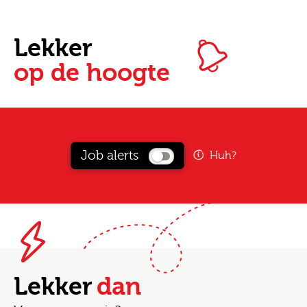
Lekker
op de hoogte
Job alerts
Huh?
Lekker
dan