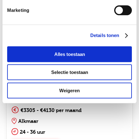
Renovatie
Woningcorporaties
Marketing
€4338 - €6258 per maand
Apeldoorn
Ik ga akkoord met het
privacy statement
Details tonen
24 - 36 uur
Job alerts
Alles toestaan
Bekijk vacature
Selectie toestaan
Top vacature!
KCC medewerker
Weigeren
Woningcorporaties
€3305 - €4130 per maand
Alkmaar
24 - 36 uur