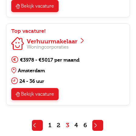
Bekijk vacature
Top vacature!
Verhuurmakelaar
Woningcorporaties
€3978 - €5017 per maand
Amsterdam
24 - 36 uur
Bekijk vacature
1
2
3
4
6