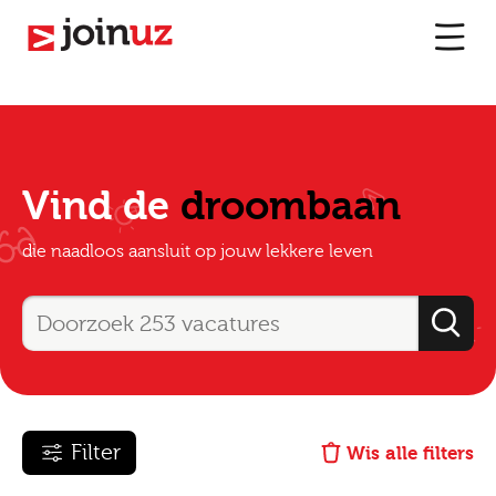
Vind de
droombaan
die naadloos aansluit op jouw lekkere leven
Filter
Wis alle filters