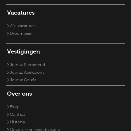
Vacatures Sociaal Domein
Vacatures Zorg
Recruiter
Vacature Planoloog
Vacatures Overheid
Vacatures verpleegkundige
Accountmanager
Vacatures
Vacatures RO-adviseurs
Vacature klantmanager
Vacatures GZ-psychologen
Vacatures Overheid
Vacatures Fysiek Domein
Alle vacatures
Droombaan
Vestigingen
Joinuz Purmerend
Joinuz Apeldoorn
Joinuz Gouda
Over ons
Blog
Contact
Historie
Onze lekker leven filosofie